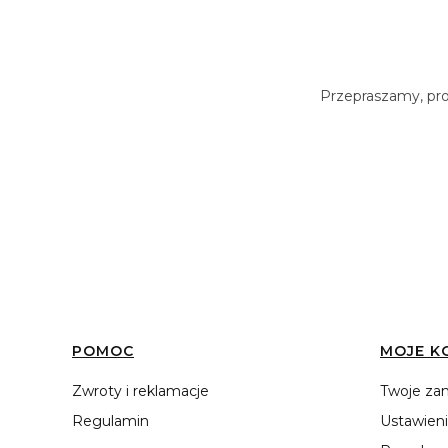
Przepraszamy, prod
Linki w stopce
POMOC
MOJE K
Zwroty i reklamacje
Twoje za
Regulamin
Ustawieni