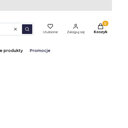
Produkty w kos
Wyczyść
Szukaj
Ulubione
Zaloguj się
Koszyk
e produkty
Promocje