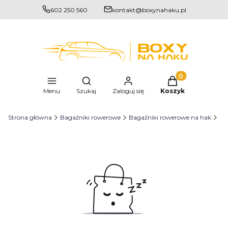
602 250 560
kontakt@boxynahaku.pl
Produkty w kosz
Otwórz wyszukiwarkę
Menu
Szukaj
Zaloguj się
Koszyk
Strona główna
Bagażniki rowerowe
Bagażniki rowerowe na hak
Ba