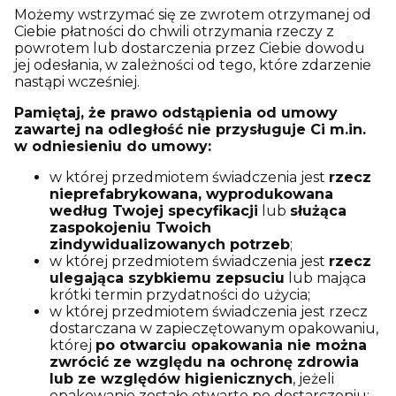
Możemy wstrzymać się ze zwrotem otrzymanej od
Ciebie płatności do chwili otrzymania rzeczy z
powrotem lub dostarczenia przez Ciebie dowodu
jej odesłania, w zależności od tego, które zdarzenie
nastąpi wcześniej.
Pamiętaj, że prawo odstąpienia od umowy
zawartej na odległość nie przysługuje Ci m.in.
w odniesieniu do umowy:
w której przedmiotem świadczenia jest
rzecz
nieprefabrykowana, wyprodukowana
według Twojej specyfikacji
lub
służąca
zaspokojeniu Twoich
zindywidualizowanych potrzeb
;
w której przedmiotem świadczenia jest
rzecz
ulegająca szybkiemu zepsuciu
lub mająca
krótki termin przydatności do użycia;
w której przedmiotem świadczenia jest rzecz
dostarczana w zapieczętowanym opakowaniu,
której
po otwarciu opakowania nie można
zwrócić ze względu na ochronę zdrowia
lub ze względów higienicznych
, jeżeli
opakowanie zostało otwarte po dostarczeniu;