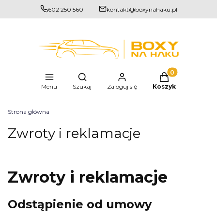
602 250 560
kontakt@boxynahaku.pl
Produkty w kosz
Otwórz wyszukiwarkę
Menu
Szukaj
Zaloguj się
Koszyk
Strona główna
Zwroty i reklamacje
Zwroty i reklamacje
Odstąpienie od umowy