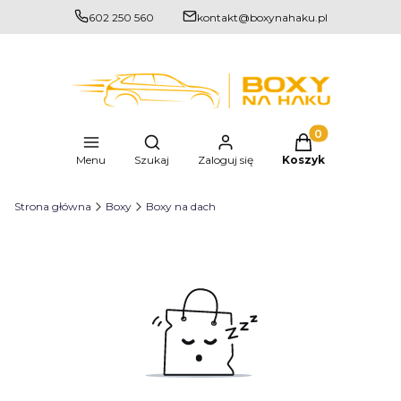
602 250 560
kontakt@boxynahaku.pl
Produkty w kosz
Otwórz wyszukiwarkę
Menu
Szukaj
Zaloguj się
Koszyk
Strona główna
Boxy
Boxy na dach