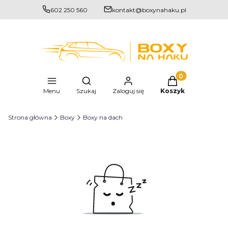
602 250 560
kontakt@boxynahaku.pl
Produkty w kosz
Otwórz wyszukiwarkę
Menu
Szukaj
Zaloguj się
Koszyk
Strona główna
Boxy
Boxy na dach