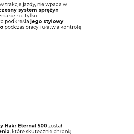
w trakcje jazdy, nie wpada w
zesny system sprężyn
a się nie tylko
ko podkreśla
jego stylowy
wo
podczas pracy i ułatwia kontrolę
 Hakr Eternal 500
został
enia
, które skutecznie chronią