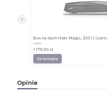
Box na dach Hakr Magic, 320 l / czarn
PRODUCENT
HAKR
Cena
1 179,00 zł
Do koszyka
Opinie