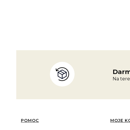
Darm
Na tere
Linki w stopce
POMOC
MOJE K