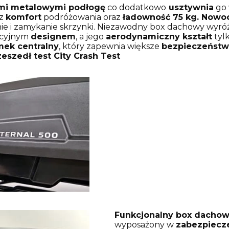
mi metalowymi podłogę
co dodatkowo
usztywnia
go 
az
komfort
podróżowania oraz
ładowność 75 kg.
Nowoc
ie i zamykanie skrzynki. Niezawodny box dachowy wyróżni
akcyjnym
designem
, a jego
aerodynamiczny kształt
tyl
ek centralny
, który zapewnia większe
bezpieczeńst
eszedł test City Crash Test
Funkcjonalny box dachowy
wyposażony w
zabezpiecz