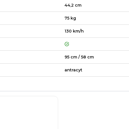
44,2 cm
75 kg
130 km/h
tak
95 cm / 58 cm
antracyt