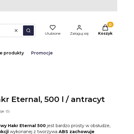
Produkty w kos
Wyczyść
Szukaj
Ulubione
Zaloguj się
Koszyk
e produkty
Promocje
r Eternal, 500 l / antracyt
je: 0)
owy
Hakr Eternal 500
jest bardzo prosty w obsłudze,
kcji
wykonanej z tworzywa
ABS zachowuje