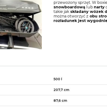
przewożony sprzęt. W boxi
snowboardową
lub
narty
o
takie jak
składany wózek d
można otworzyć z
obu str
rozładunek jest wygodnie
500 l
207,7 cm
87,6 cm