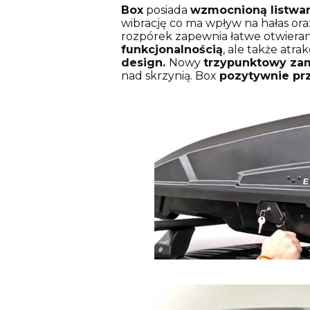
Box
posiada
wzmocnioną listwa
wibrację co ma wpływ na hałas or
rozpórek zapewnia łatwe otwieran
funkcjonalnością
, ale także atr
design.
Nowy
trzypunktowy zam
nad skrzynią. Box
pozytywnie prz