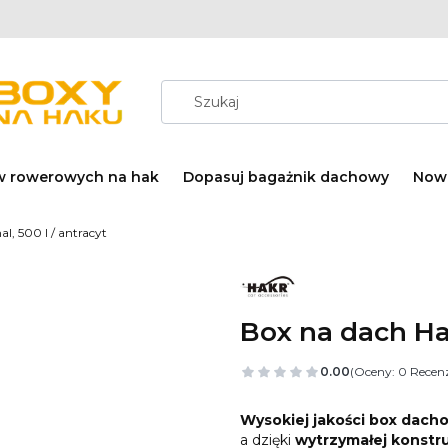
w rowerowych na hak
Dopasuj bagażnik dachowy
Now
l, 500 l / antracyt
Box na dach Hak
0.00
(Oceny: 0 Recenz
Wysokiej jakości box dach
a dzięki
wytrzymałej konstru