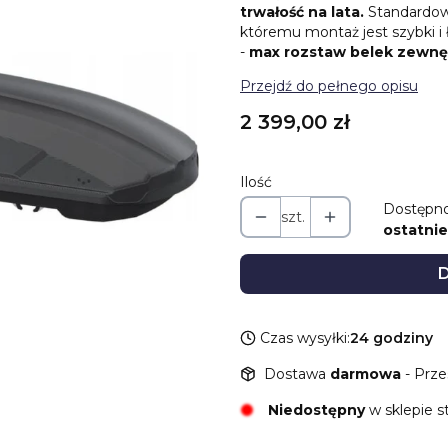
trwałość na lata.
Standard
któremu montaż jest szybki i
-
max rozstaw belek zewnę
Przejdź do pełnego opisu
Cena
2 399,00 zł
Ilość
Dostępno
szt.
ostatnie
D
Czas wysyłki:
24 godziny
Dostawa
darmowa
- Prze
Niedostępny
w sklepie 