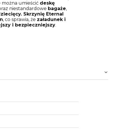
e można umieścić
deskę
raz niestandardowe
bagaże
,
ziecięcy.
Skrzynię Eternal
on
, co sprawia, że
załadunek i
jszy i bezpieczniejszy
.