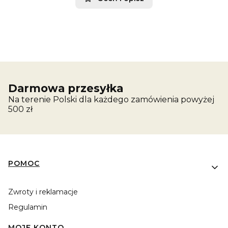
Darmowa przesyłka
Na terenie Polski dla każdego zamówienia powyżej
500 zł
Linki w stopce
POMOC
Zwroty i reklamacje
Regulamin
MOJE KONTO