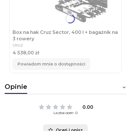
Box na hak Cruz Sector, 400 l + bagażnik na
3 rowery
PRODUCENT
CRUZ
Cena
4 538,00 zł
Powiadom mnie o dostępności
Opinie
0.00
Liczba ocen: 0
Oceń i opisz