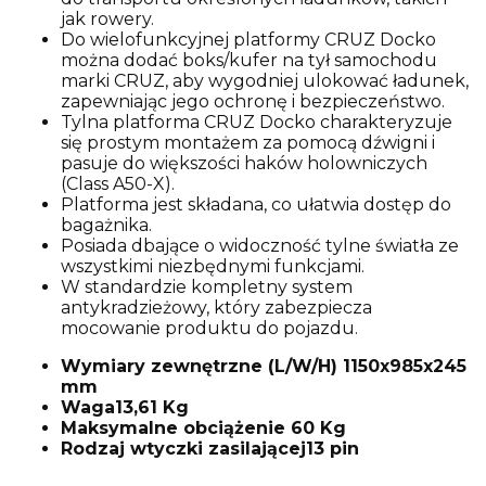
jak rowery.
Do wielofunkcyjnej platformy CRUZ Docko
można dodać boks/kufer na tył samochodu
marki CRUZ, aby wygodniej ulokować ładunek,
zapewniając jego ochronę i bezpieczeństwo.
Tylna platforma CRUZ Docko charakteryzuje
się prostym montażem za pomocą dźwigni i
pasuje do większości haków holowniczych
(Class A50-X).
Platforma jest składana, co ułatwia dostęp do
bagażnika.
Posiada dbające o widoczność tylne światła ze
wszystkimi niezbędnymi funkcjami.
W standardzie kompletny system
antykradzieżowy, który zabezpiecza
mocowanie produktu do pojazdu.
Wymiary zewnętrzne (L/W/H) 1150x985x245
mm
Waga13,61 Kg
Maksymalne obciążenie 60 Kg
Rodzaj wtyczki zasilającej13 pin