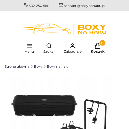
602 250 560
kontakt@boxynahaku.pl
Produkty w kosz
Otwórz wyszukiwarkę
Menu
Szukaj
Zaloguj się
Koszyk
Strona główna
Boxy
Boxy na hak