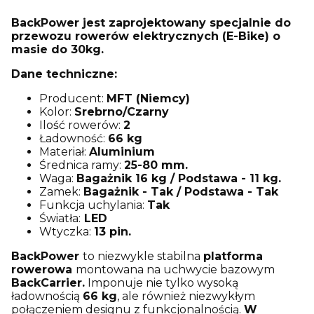
BackPower jest zaprojektowany specjalnie do
przewozu rowerów elektrycznych (E-Bike) o
masie do 30kg.
Dane techniczne:
Producent:
MFT (Niemcy)
Kolor:
Srebrno/Czarny
Ilość rowerów:
2
Ładowność:
66 kg
Materiał:
Aluminium
Średnica ramy:
25-80 mm.
Waga:
Bagażnik 16 kg / Podstawa - 11 kg.
Zamek:
Bagażnik - Tak / Podstawa - Tak
Funkcja uchylania:
Tak
Światła:
LED
Wtyczka:
13 pin.
BackPower
to niezwykle stabilna
platforma
rowerowa
montowana na uchwycie bazowym
BackCarrier.
Imponuje nie tylko wysoką
ładownością
66 kg
, ale również niezwykłym
połączeniem designu z funkcjonalnością.
W