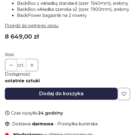
BackBox z wkładką standard (szer: 1540mm), srebrny
BackBox wkładka szeroka x2 (szer: 1900mm), srebrny
BackPower bagażnik na 2 rowery
Przejdź do pełnego opisu
Cena
8 649,00 zł
Ilość
szt.
Dostępność:
ostatnie sztuki
Dodaj do koszyka
Czas wysyłki:
24 godziny
Dostawa
darmowa
- Przesyłka kurierska
Niedostępny
w sklepie stacjonarnym