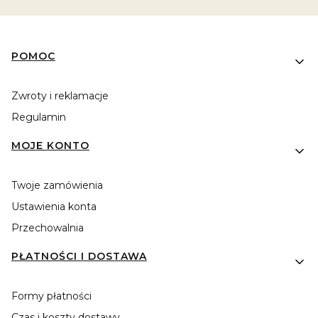
Linki w stopce
POMOC
Zwroty i reklamacje
Regulamin
MOJE KONTO
Twoje zamówienia
Ustawienia konta
Przechowalnia
PŁATNOŚCI I DOSTAWA
Formy płatności
Czas i koszty dostawy