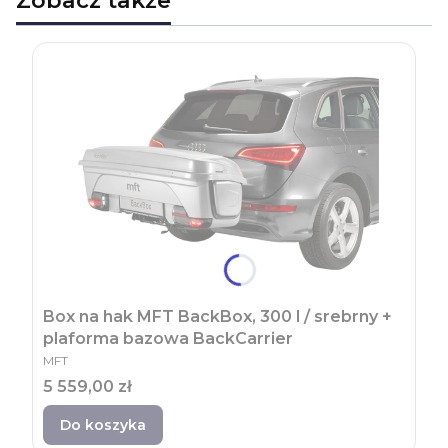
Zobacz także
Box na hak MFT BackBox, 300 l / srebrny +
plaforma bazowa BackCarrier
PRODUCENT
MFT
Cena
5 559,00 zł
Do koszyka