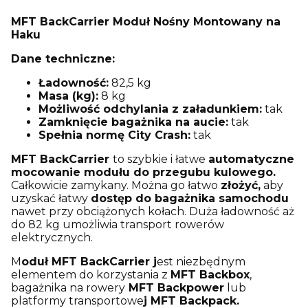
MFT BackCarrier Moduł Nośny Montowany na
Haku
Dane techniczne:
Ładowność:
82,5 kg
Masa (kg):
8 kg
Możliwość odchylania z załadunkiem:
tak
Zamknięcie bagażnika na aucie:
tak
Spełnia normę City Crash:
tak
MFT BackCarrier
to szybkie i łatwe
automatyczne
mocowanie modułu do przegubu kulowego.
Całkowicie zamykany. Można go łatwo
złożyć,
aby
uzyskać łatwy
dostęp do bagażnika samochodu
nawet przy obciążonych kołach. Duża ładowność aż
do 82 kg umożliwia transport rowerów
elektrycznych.
M
oduł MFT BackCarrier j
est niezbędnym
elementem do korzystania z
MFT Backbox
,
bagażnika na rowery
MFT Backpower
lub
platformy transportowe
j MFT Backpack.