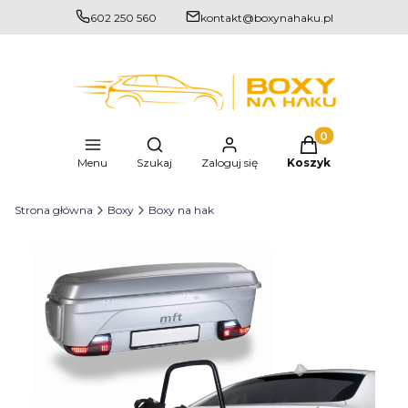
602 250 560
kontakt@boxynahaku.pl
Produkty w kosz
Otwórz wyszukiwarkę
Menu
Szukaj
Zaloguj się
Koszyk
Strona główna
Boxy
Boxy na hak