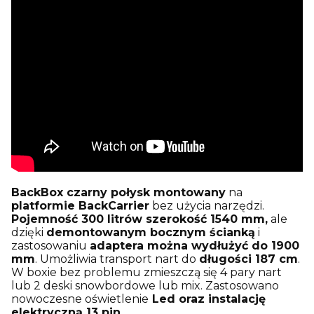
BackBox czarny połysk montowany
na
platformie BackCarrier
bez użycia narzędzi.
Pojemność 300 litrów szerokość 1540 mm,
ale
dzięki
demontowanym bocznym ścianką
i
zastosowaniu
adaptera można wydłużyć do 1900
mm
. Umożliwia transport nart do
długości 187 cm
.
W boxie bez problemu zmieszczą się 4 pary nart
lub 2 deski snowbordowe lub mix. Zastosowano
nowoczesne oświetlenie
Led oraz instalację
elektryczną 13 pin.