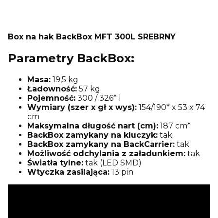
Box na hak BackBox MFT 300L SREBRNY
Parametry BackBox:
Masa:
19,5 kg
Ładowność:
57 kg
Pojemność:
300 / 326* l
Wymiary (szer x gł x wys):
154/190* x 53 x 74
cm
Maksymalna długość nart (cm):
187 cm*
BackBox zamykany na kluczyk:
tak
BackBox zamykany na BackCarrier:
tak
Możliwość odchylania z załadunkiem:
tak
Światła tylne:
tak (LED SMD)
Wtyczka zasilająca:
13 pin