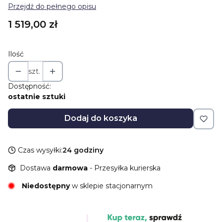
Przejdź do pełnego opisu
Cena
1 519,00 zł
Ilość
szt.
Dostępność:
ostatnie sztuki
Dodaj do koszyka
Czas wysyłki:
24 godziny
Dostawa
darmowa
- Przesyłka kurierska
Niedostępny
w sklepie stacjonarnym