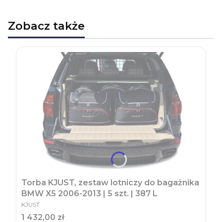
Zobacz także
Torba KJUST, zestaw lotniczy do bagażnika
BMW X5 2006-2013 | 5 szt. | 387 L
PRODUCENT
KJUST
Cena
1 432,00 zł