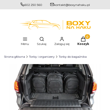
602 250 560
kontakt@boxynahaku.pl
Produkty w kosz
Otwórz wyszukiwarkę
Menu
Szukaj
Zaloguj się
Koszyk
Strona główna
Torby i organizery
Torby do bagażnika