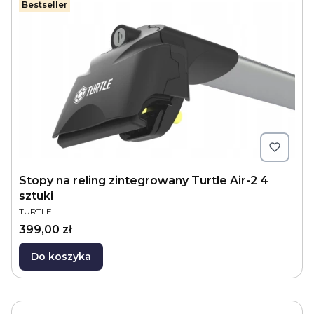
Bestseller
Stopy na reling zintegrowany Turtle Air-2 4
sztuki
PRODUCENT
TURTLE
Cena
399,00 zł
Do koszyka