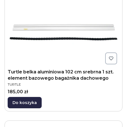
Turtle belka aluminiowa 102 cm srebrna 1 szt.
element bazowego bagażnika dachowego
PRODUCENT
TURTLE
Cena
185,00 zł
Do koszyka