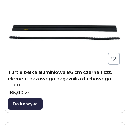
Turtle belka aluminiowa 86 cm czarna 1 szt.
element bazowego bagażnika dachowego
PRODUCENT
TURTLE
Cena
185,00 zł
Do koszyka