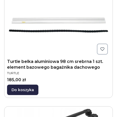
Turtle belka aluminiowa 98 cm srebrna 1 szt.
element bazowego bagażnika dachowego
PRODUCENT
TURTLE
Cena
185,00 zł
Do koszyka