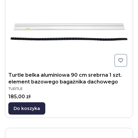
Turtle belka aluminiowa 90 cm srebrna 1 szt.
element bazowego bagażnika dachowego
PRODUCENT
TURTLE
Cena
185,00 zł
Do koszyka