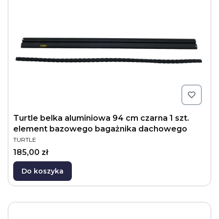
Turtle belka aluminiowa 94 cm czarna 1 szt.
element bazowego bagażnika dachowego
PRODUCENT
TURTLE
Cena
185,00 zł
Do koszyka