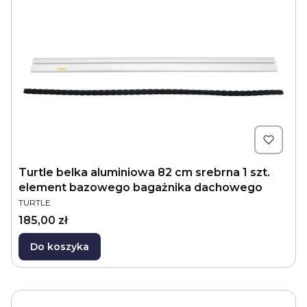
Turtle belka aluminiowa 82 cm srebrna 1 szt.
element bazowego bagażnika dachowego
PRODUCENT
TURTLE
Cena
185,00 zł
Do koszyka