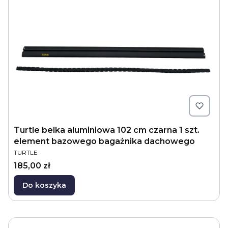
Turtle belka aluminiowa 102 cm czarna 1 szt.
element bazowego bagażnika dachowego
PRODUCENT
TURTLE
Cena
185,00 zł
Do koszyka