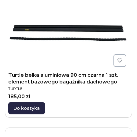
Turtle belka aluminiowa 90 cm czarna 1 szt.
element bazowego bagażnika dachowego
PRODUCENT
TURTLE
Cena
185,00 zł
Do koszyka