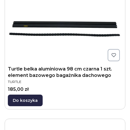
Turtle belka aluminiowa 98 cm czarna 1 szt.
element bazowego bagażnika dachowego
PRODUCENT
TURTLE
Cena
185,00 zł
Do koszyka