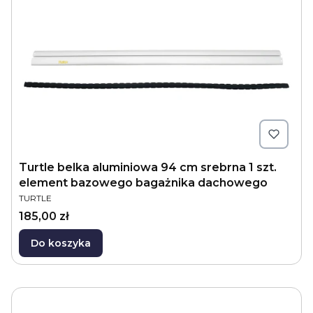
Turtle belka aluminiowa 94 cm srebrna 1 szt.
element bazowego bagażnika dachowego
PRODUCENT
TURTLE
Cena
185,00 zł
Do koszyka