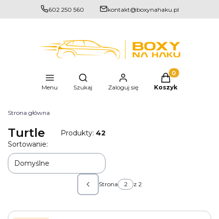
602 250 560
kontakt@boxynahaku.pl
Produkty w kosz
Otwórz wyszukiwarkę
Menu
Szukaj
Zaloguj się
Koszyk
Strona główna
Turtle
Produkty:
42
Lista produktów
Sortowanie:
Domyślne
Strona
z 2
Poprzednie produkty