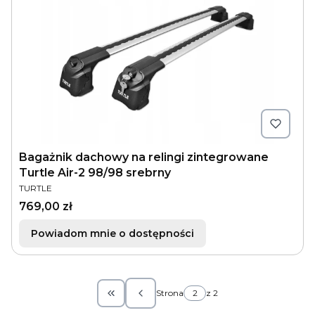
Bagażnik dachowy na relingi zintegrowane
Turtle Air-2 98/98 srebrny
PRODUCENT
TURTLE
Cena
769,00 zł
Powiadom mnie o dostępności
Strona
z 2
Wróć do pierwszej strony z produktam