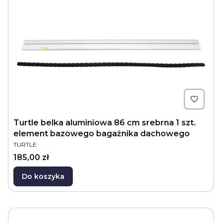
Turtle belka aluminiowa 86 cm srebrna 1 szt.
element bazowego bagażnika dachowego
PRODUCENT
TURTLE
Cena
185,00 zł
Do koszyka